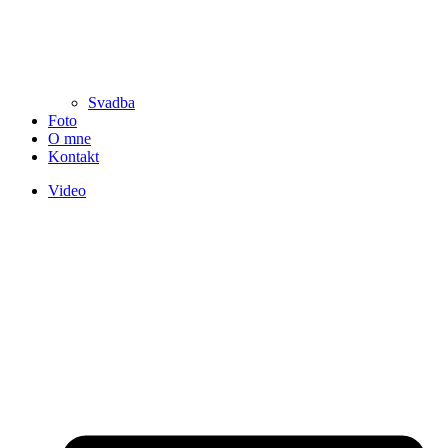
Svadba
Foto
O mne
Kontakt
Video