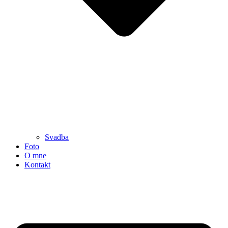
Svadba
Foto
O mne
Kontakt