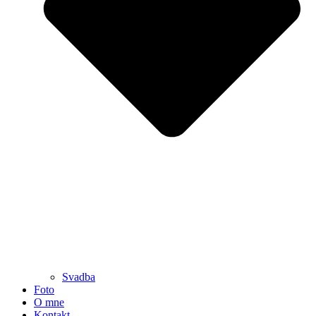
Svadba
Foto
O mne
Kontakt