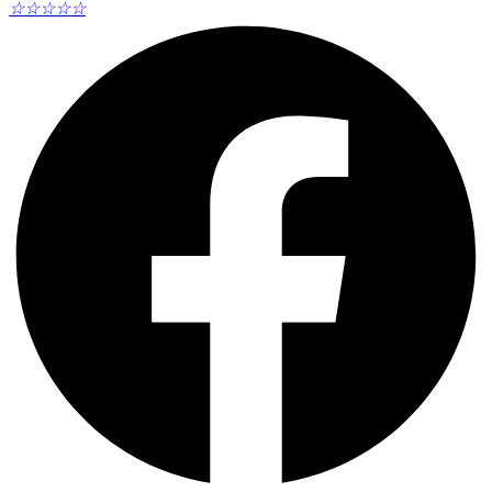
☆
☆
☆
☆
☆