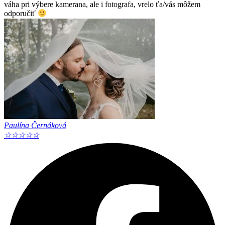
váha pri výbere kamerana, ale i fotografa, vrelo ťa/vás môžem
odporučiť
Paulína Černáková
☆
☆
☆
☆
☆