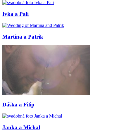
Ivka a Pali
Martina a Patrik
Dáška a Filip
Janka a Michal