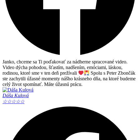
Janko, chceme sa Ti poďakovať za nádherne spracované video.
Video dýcha pohodou, šťastím, nadšením, emóciami, láskou,
rodinou, ktoré sme v ten deň prežívali
Spolu s Peter Zbončák
ste zachytili úžasné momenty nášho krásneho dňa, na ktoré budeme
celý život spomínať. Máte úžasnú prácu.
Dáša Kulová
☆
☆
☆
☆
☆