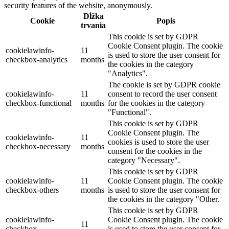
security features of the website, anonymously.
Dĺžka
Cookie
Popis
trvania
This cookie is set by GDPR
Cookie Consent plugin. The cookie
cookielawinfo-
11
is used to store the user consent for
checkbox-analytics
months
the cookies in the category
"Analytics".
The cookie is set by GDPR cookie
cookielawinfo-
11
consent to record the user consent
checkbox-functional
months
for the cookies in the category
"Functional".
This cookie is set by GDPR
Cookie Consent plugin. The
cookielawinfo-
11
cookies is used to store the user
checkbox-necessary
months
consent for the cookies in the
category "Necessary".
This cookie is set by GDPR
cookielawinfo-
11
Cookie Consent plugin. The cookie
checkbox-others
months
is used to store the user consent for
the cookies in the category "Other.
This cookie is set by GDPR
cookielawinfo-
Cookie Consent plugin. The cookie
11
checkbox-
is used to store the user consent for