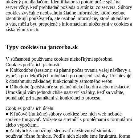
uložený prehliadačom. Identifikátor sa potom pošle späť na
server vždy, keď prehliadač požiada o stránku zo servera. Súbory
cookies zvyčajne neobsahujú žiadne informácie, ktoré osobne
identifikujú používateľa, ale osobné informácie, ktoré ukladáme
o vás, môžu byť prepojené s informáciami uloženými v cookies a
získanými z nich.
Typy cookies na jancorba.sk
V súčasnosti používame cookies niekoľkými spôsobmi.
Cookies podľa ich platnosti:
● Krátkodobé (session): sú platné počas trvania vašej návštevy a
vypršia po niekoľkých minútach po opustení stránky. Prispievajú
k dosiahnutiu základnej funkcionality samotného webu.
● Dlhodobé (persistent): sú platné niekoľko dní alebo mesiacov.
Umožňujú vám jednoduchšie nastaviť stránky, keď sa vrátite,
pomáhajú pri zapamätaní si konkrétneho procesu.
Cookies podľa ich účelu:
● Kľúčové (funkčné) súbory cookies: bez nich web nebude
správne fungovať. Môžete sa stretnúť s problémami s formulármi
alebo výpočtami.
● Analytické: umožňujú sledovať návštevnosť stránok a
používať rôzne funkcie. Podľa nich zlepšujeme štruktúru, formu