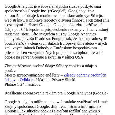
Google Analytics je webová analytická služba poskytovaná
spoločnosťou Google Inc. (“Google”). Google využíva
zhromaždené údaje k monitorovaniu a skúmaniu využití tejto
web stránky, k príprave reportov o svojej činnosti a ich zdieľanie
s ostatnými službami Google. Google môže zhromažďované
údaje použiť k lepšiemu prispôsobeniu reklamy v rámci vlastnej
reklamnej siete. Táto integrácia služby Google Analytics
anonymizuje vašu IP adresu. Funguje tak, že skracuje adresy IP
používateľov v členských štátoch Európskej únie alebo v iných
zmluvných štátoch Dohody o Európskom hospodárskom
priestore. Len vo výnimočných prípadoch sa úplná adresa IP
odošle na server Google a skráti sa v rámci USA.
Zhromažďované osobné údaje: Súbory cookies a údaje o
používaní.
Miesto spracovania: Spojené štáty –
Zásady ochrany osobných
údajov
–
Odhlásiť
. Účastník Privacy Shield.
Platnosť: 24 mesiacov.
Rozšírenie zobrazovania reklám pre Google Analytics (Google)
Google Analytics môže na tejto web stránke využívať reklamné
záujmy spoločnosti Google, dáta tretích strán a informácie z
DoubleClick súborov cookies s cieľom rozšíriť analytiku o